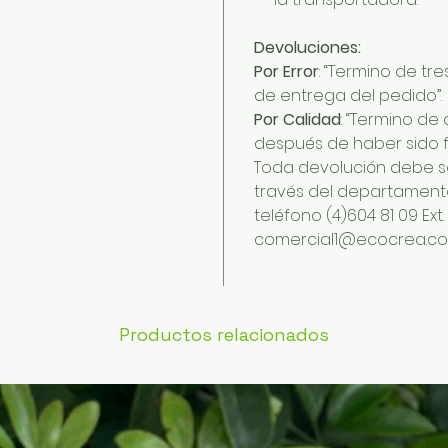
Devoluciones:
Por Error
: “Termino de tre
de entrega del pedido”.
Por Calidad
: “Termino de 
después de haber sido 
Toda devolución debe se
través del departamento 
teléfono (4)604 81 09 Ext
comercial1@ecocrea.c
Productos relacionados