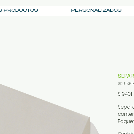
S PRODUCTOS
PERSONALIZADOS
SEPAR
SKU: SP
$ 9.401
Separa
conten
Paquet
IVA Inc
Cantid