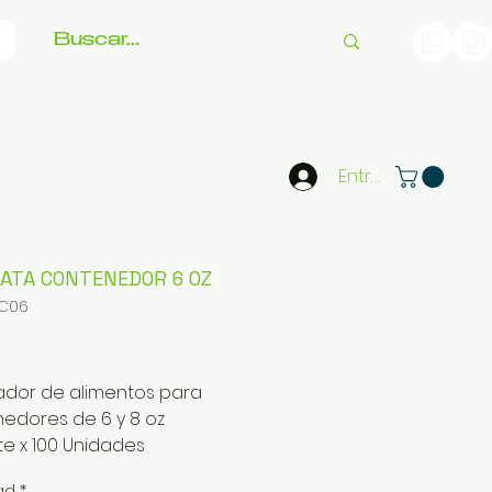
Entrar
ATA CONTENEDOR 6 OZ
TC06
Precio
dor de alimentos para
edores de 6 y 8 oz
e x 100 Unidades
luído
ad
*