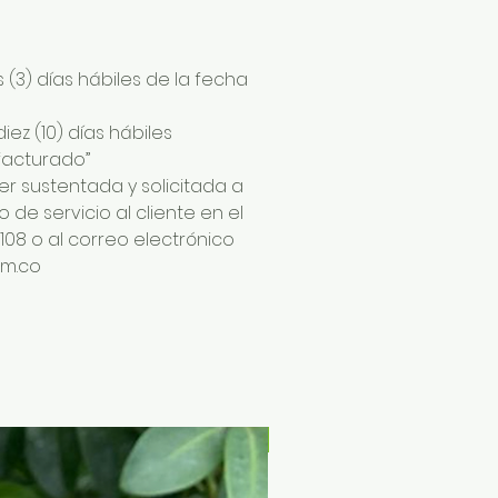
s (3) días hábiles de la fecha
diez (10) días hábiles
facturado”
r sustentada y solicitada a
de servicio al cliente en el
. 108 o al correo electrónico
om.co
X50