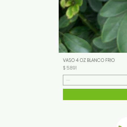
VASO 4 OZ BLANCO FRIO
Precio
$ 5.891